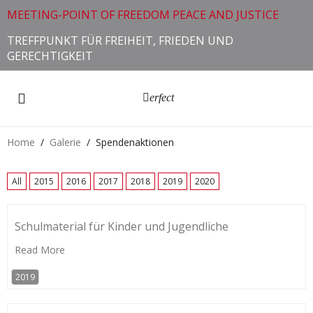
MEETING-POINT OF FREEDOM PEACE AND JUSTICE
TREFFPUNKT FÜR FREIHEIT, FRIEDEN UND
GERECHTIGKEIT
erfect
Home
Galerie
Spendenaktionen
All
2015
2016
2017
2018
2019
2020
Schulmaterial für Kinder und Jugendliche
Read More
2019