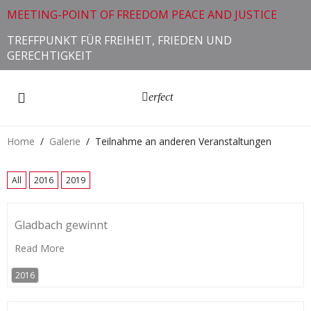
MEETING-POINT OF FREEDOM PEACE AND JUSTICE
TREFFPUNKT FÜR FREIHEIT, FRIEDEN UND
GERECHTIGKEIT
erfect
Home
Galerie
Teilnahme an anderen Veranstaltungen
All
2016
2019
Gladbach gewinnt
Read More
2016