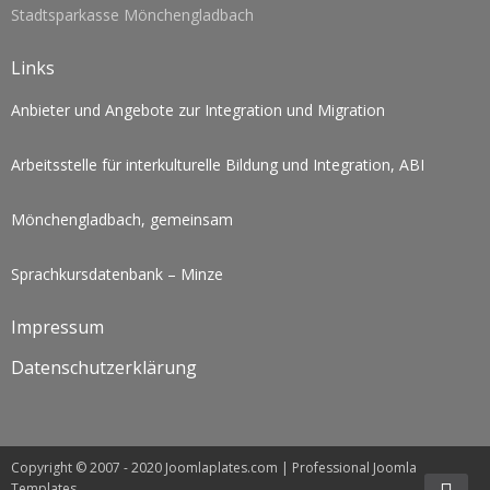
Stadtsparkasse Mönchengladbach
Links
Anbieter und Angebote zur Integration und Migration
Arbeitsstelle für interkulturelle Bildung und Integration, ABI
Mönchengladbach, gemeinsam
Sprachkursdatenbank – Minze
Impressum
Datenschutzerklärung
Copyright © 2007 - 2020 Joomlaplates.com | Professional Joomla
Templates